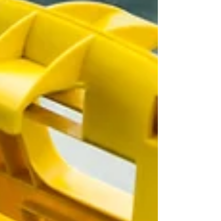
てしまう ・自分が育ってきた環境や人間関
係は慣れ親しんでいる環境なので同じような
人を無意識に選ぶ ・親と似た人を選びトラ
ウマを再現して今度こそ自分は幸せになろう
としている ・安定型の人には惹かれずハラ
ハラさせられる相手に魅力を感じる。安定型
の人といると、そのように不安にさせられな
い人間関係に慣れていないから、幸せなはず
なのに居心地悪く感じてしまう ・自己価値
が自分の中で低いため、無意識に幸せになる
価値がないと自分で思っている。だから安定
型の人といて幸せを感じると、逃げ出したく
なる。 これらは、NPDの親に育てられた過
程で傷