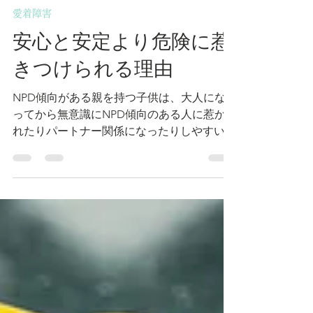
Aira-Life-Coaching
2025年4月26日
読了時間: 3分
愛着障害
安心と安定より危険に惹
きつけられる理由
NPD傾向がある親を持つ子供は、大人にな
ってから無意識にNPD傾向のある人に惹か
れたりパートナー関係になったりしやすい傾
向があります。 それにはいくつかの理由が
考えられます。 ・親から境界線を常に踏み
越えられて過ごしてきたから、そこをパート
ナーに踏み越えられても受け入れてしまう
・常に親の機嫌を注視して怒らせないように
生きてきた。生き抜くためにそうするしかな
かった。だから同じようにパートナーにもし