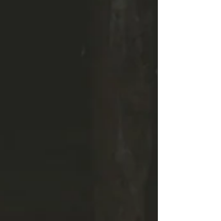
パーソナリティ障害(NPD)の人と別れたり離
れたりした後も、ターゲットは後遺症のよう
に長い期間苦しむことがあります。回復は右
肩上がり一直線ではないので、上がったり下
がったりしながら進む過程で、その感情の渦
に翻弄されて非常に苦しい思いをされる方が
多いのです。 苦しい気持ち、まだ好きだと
思う気持ち、でも憎い気持ち、色んな気持ち
が入り乱れて苦しいですよね。 やっかいな
のは、「ものすごく憎らしい」という気持ち
と「でも会いたい、恋しい」という気持ちが
入れ替わり立ち代わりやってきて、どちらに
自分の感情の軸を置いたら良いのかがわから
ず、混乱してしまうことです。 今はグリー
フの時期です。自分のどんな感情も否定せ
ず、ただそう感じていいんだよと自分に許し
てあげてください。世界一憎いけれど世界一
愛している、そういう相反する二つの気持ち
が共存する場合は、どちらかに振り切ろうと