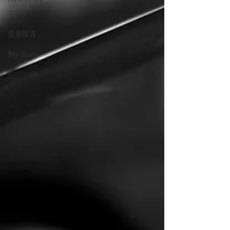
て
愛着障害
My Story