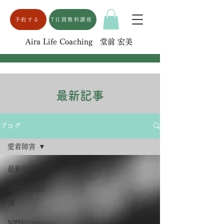
予約する
7日間無料講座
Aira Life Coaching 堂前 宏美
最新記事
ブログ
愛着障害
最新記事
NPD基礎知
識
NPDについ