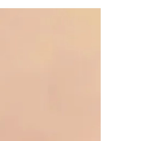
リップ」
依存症からの回復過程において「スリップ」
というものがあります。スリップとは、例え
ばアルコール依存症の場合、一定期間禁酒し
ていたのに、再度飲酒してしまうことです。
スリップしたからといってイコール依存症が
再発したというわけではありません。です
が、一口飲んだことでそれを誘発する可能性
はあります。 恋愛依存症における「スリッ
プ」も同じです。相手から離れてもラブボミ
ングが忘れられず、連絡をしてしまったり、
フーバリングされて戻ってしまったり、つら
い夜にメッセージしまったり。昨日まであん
なに頑張って連絡を断って新しい人生を始め
たつもりだったのに、連絡してしまう。これ
がスリップです。 スリップをすると全てが
終わりのように絶望してしまいがちです。で
も、終わってないし諦めなくていい。それま