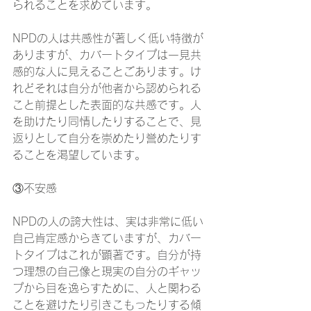
られることを求めています。
NPDの人は共感性が著しく低い特徴が
ありますが、カバートタイプは一見共
感的な人に見えることごあります。け
れどそれは自分が他者から認められる
個人セッション
こと前提とした表面的な共感です。人
を助けたり同情したりすることで、見
返りとして自分を崇めたり誉めたりす
ることを渇望しています。
③不安感
NPDの人の誇大性は、実は非常に低い
自己肯定感からきていますが、カバー
トタイプはこれが顕著です。自分が持
つ理想の自己像と現実の自分のギャッ
プから目を逸らすために、人と関わる
ことを避けたり引きこもったりする傾