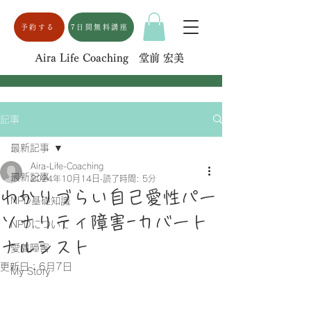
予約する
7日間無料講座
Aira Life Coaching 堂前 宏美
記事
最新記事
Aira-Life-Coaching
最新記事
2024年10月14日
読了時間: 5分
わかりづらい自己愛性パー
NPD基礎知識
ソナリティ障害-カバート
NPDについて
ナルシスト
愛着障害
更新日：
6月7日
My Story