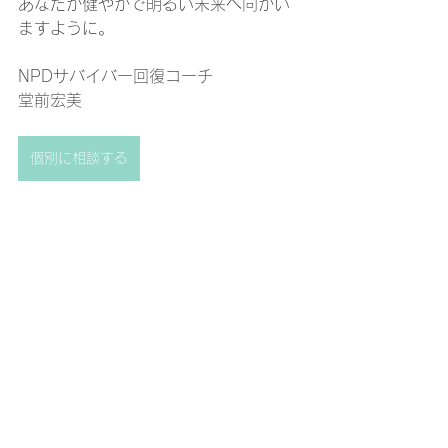
あなたが健やかで明るい未来へ向かい
ますように。
NPDサバイバー回復コーチ
堂前宏美
個別に相談する